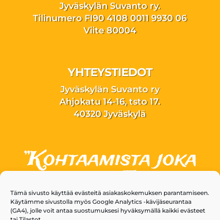
Jyväskylän Suvanto ry.
Tilinumero FI90 4108 0011 9930 06
Viite 80004
YHTEYSTIEDOT
Jyväskylän Suvanto ry
Ahjokatu 14-16, tsto 17.
40320 Jyväskylä
”Kohtaamista joka
kantaa – Toivoa
joka muuttaa”
Tämä sivusto käyttää evästeitä asiakaskokemuksen parantamiseen.
Käytämme sivustolla myös Google Analytics -kävijäseurantaa
(GA4), jolle voit antaa suostumuksesi hyväksymällä kaikki evästeet
tai Tilastot.