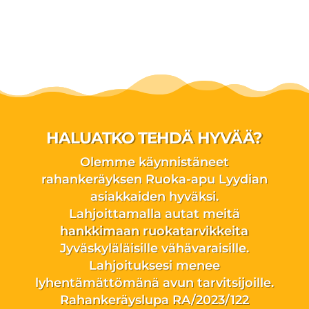
HALUATKO TEHDÄ HYVÄÄ?
Olemme käynnistäneet
rahankeräyksen Ruoka-apu Lyydian
asiakkaiden hyväksi.
Lahjoittamalla autat meitä
hankkimaan ruokatarvikkeita
Jyväskyläläisille vähävaraisille.
Lahjoituksesi menee
lyhentämättömänä avun tarvitsijoille.
Rahankeräyslupa RA/2023/122